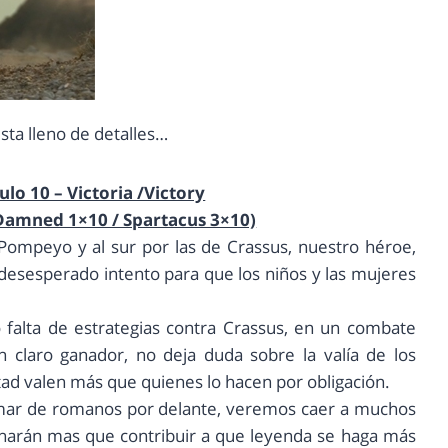
esta lleno de detalles…
lo 10 – Victoria /Victory
 Damned 1×10 / Spartacus 3×10)
 Pompeyo y al sur por las de Crassus, nuestro héroe,
n desesperado intento para que los niños y las mujeres
no falta de estrategias contra Crassus, en un combate
 claro ganador, no deja duda sobre la valía de los
tad valen más que quienes lo hacen por obligación.
n mar de romanos por delante, veremos caer a muchos
 harán mas que contribuir a que leyenda se haga más