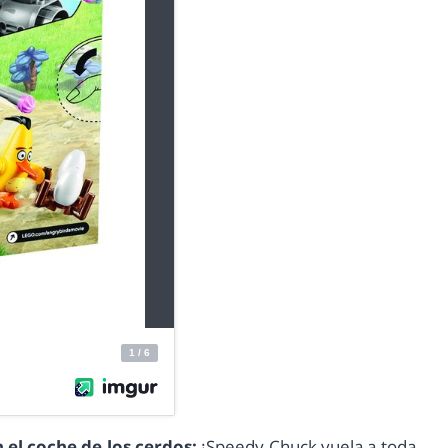
 el coche de los cerdos:
¡Speedy Chuck vuela a toda