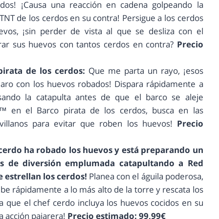
erdos! ¡Causa una reacción en cadena golpeando la
 TNT de los cerdos en su contra! Persigue a los cerdos
vos, ¡sin perder de vista al que se desliza con el
rar sus huevos con tantos cerdos en contra?
Precio
irata de los cerdos:
Que me parta un rayo, ¡esos
jaro con los huevos robados! Dispara rápidamente a
do la catapulta antes de que el barco se aleje
s™ en el Barco pirata de los cerdos, busca en las
 villanos para evitar que roben los huevos!
Precio
y cerdo ha robado los huevos y está preparando un
sis de diversión emplumada catapultando a Red
e estrellan los cerdos!
Planea con el águila poderosa,
ube rápidamente a lo más alto de la torre y rescata los
a que el chef cerdo incluya los huevos cocidos en su
a acción pajarera!
Precio estimado: 99,99€