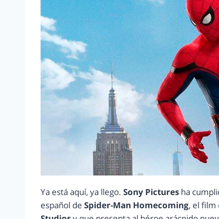
Ya está aquí, ya llego.
Sony Pictures
ha cumplid
español de
Spider-Man Homecoming
, el fil
Studios
y que presenta al héroe arácnido nue