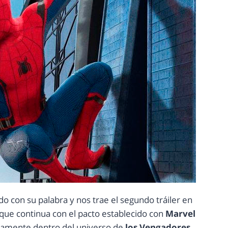
o con su palabra y nos trae el segundo tráiler en
m que continua con el pacto establecido con
Marvel
vamente dentro del universo de
los Vengadores.