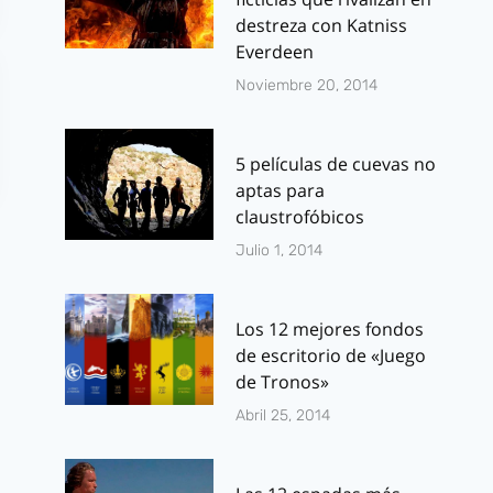
destreza con Katniss
Everdeen
Noviembre 20, 2014
5 películas de cuevas no
aptas para
claustrofóbicos
Julio 1, 2014
Los 12 mejores fondos
de escritorio de «Juego
de Tronos»
Discos de música
Reseña Expr
clásicos
Star Wars T.
Abril 25, 2014
reimaginados
La Sangre d
con personajes
Imperio