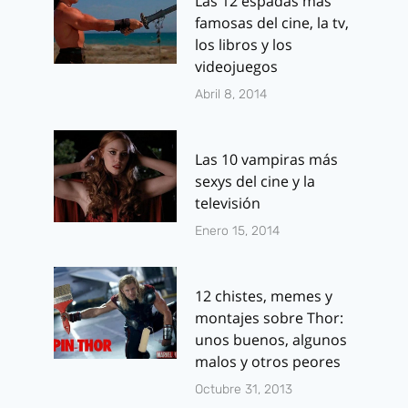
Las 12 espadas más
de cómics
famosas del cine, la tv,
Por
J.J. González 
los libros y los
junio 20, 2012
Por
J.J. González Haro
videojuegos
septiembre 15, 2013
Abril 8, 2014
Las 10 vampiras más
sexys del cine y la
televisión
Enero 15, 2014
12 chistes, memes y
montajes sobre Thor:
unos buenos, algunos
malos y otros peores
Octubre 31, 2013