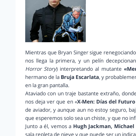
Mientras que Bryan Singer sigue renegociando 
nos llega la primera, y un pelín decepciona
Horror Story
) interpretando al mutante
«Mer
hermano de la
Bruja Escarlata
, y probableme
en la gran pantalla.
Ataviado con un traje bastante extraño, donde 
nos deja ver que en «
X-Men: Días del Futur
de aviador, y aunque aun no estoy seguro, ba
que esperemos solo sea un chiste, y que no in
Junto a él, vemos a
Hugh Jackman, Michael
sala repleta de nieve y que puede ser un indic