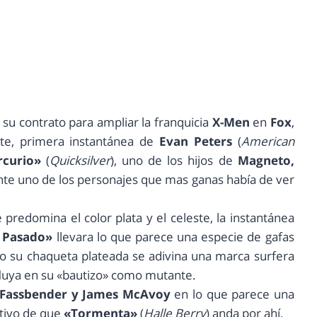
su contrato para ampliar la franquicia
X-Men
en
Fox
,
nte, primera instantánea de
Evan Peters
(
American
curio»
(
Quicksilver
), uno de los hijos de
Magneto,
nte uno de los personajes que mas ganas había de ver
predomina el color plata y el celeste, la instantánea
o Pasado»
llevara lo que parece una especie de gafas
jo su chaqueta plateada se adivina una marca surfera
fluya en su «bautizo» como mutante.
 Fassbender y James McAvoy
en lo que parece una
ativo de que
«Tormenta»
(
Halle Berry
) anda por ahí.