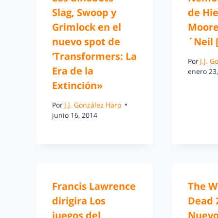
Slag, Swoop y
de Hie
Grimlock en el
Moore
nuevo spot de
´Neil 
‘Transformers: La
Por
J.J. 
Era de la
enero 23
Extinción»
Por
J.J. González Haro
junio 16, 2014
Francis Lawrence
The W
dirigira Los
Dead 
juegos del
Nuevo