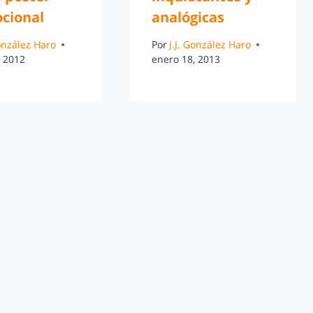
cional
analógicas
González Haro
Por
J.J. González Haro
, 2012
enero 18, 2013