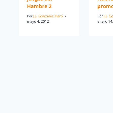
Hambre 2
promo
Por
J.J. González Haro
Por
J.J. 
mayo 4, 2012
enero 14