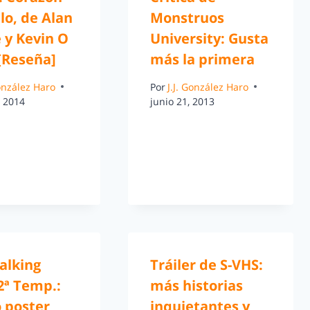
lo, de Alan
Monstruos
 y Kevin O
University: Gusta
[Reseña]
más la primera
González Haro
Por
J.J. González Haro
, 2014
junio 21, 2013
alking
Tráiler de S-VHS:
2ª Temp.:
más historias
 poster
inquietantes y