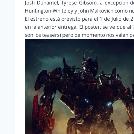
Josh Duhamel, Tyrese Gibson), a excepcion d
Huntington-Whiteley y John Malkovich como nu
El estreno está previsto para el 1 de Julio d
en la anterior entrega. El poster, se ve que al i
son los teasers) pero de momento nos valen par