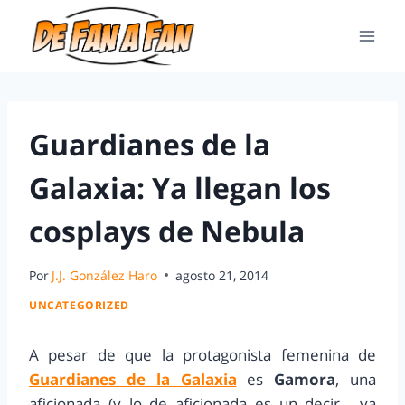
Guardianes de la
Galaxia: Ya llegan los
cosplays de Nebula
Por
J.J. González Haro
agosto 21, 2014
UNCATEGORIZED
A pesar de que la protagonista femenina de
Guardianes de la Galaxia
es
Gamora
, una
aficionada (y lo de aficionada es un decir… ya