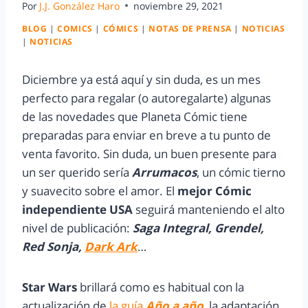
Por
J.J. González Haro
noviembre 29, 2021
BLOG
|
COMICS
|
CÓMICS
|
NOTAS DE PRENSA
|
NOTICIAS
|
NOTICIAS
Diciembre ya está aquí y sin duda, es un mes
perfecto para regalar (o autoregalarte) algunas
de las novedades que Planeta Cómic tiene
preparadas para enviar en breve a tu punto de
venta favorito. Sin duda, un buen presente para
un ser querido sería
Arrumacos
, un cómic tierno
y suavecito sobre el amor. El
mejor Cómic
independiente USA
seguirá manteniendo el alto
nivel de publicación:
Saga Integral, Grendel,
Red Sonja,
Dark Ark
…
Star Wars
brillará como es habitual con la
actualización de
la guía
Año a año
, la adaptación