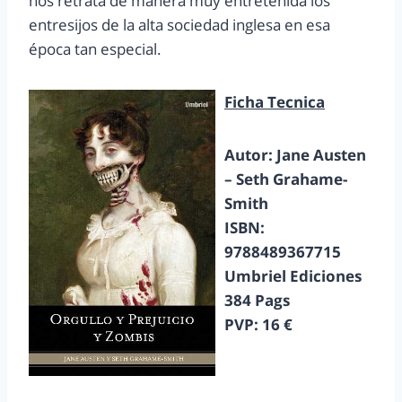
nos retrata de manera muy entretenida los
entresijos de la alta sociedad inglesa en esa
época tan especial.
Ficha Tecnica
Autor: Jane Austen
– Seth Grahame-
Smith
ISBN:
9788489367715
Umbriel Ediciones
384 Pags
PVP: 16 €