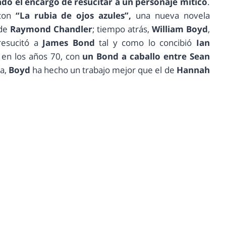
do el encargo de resucitar a un personaje mítico
.
con
“La rubia de ojos azules”,
una nueva novela
de
Raymond Chandler
; tiempo atrás,
William Boyd
,
 resucitó a
James Bond
tal y como lo concibió
Ian
 en los años 70, con
un Bond a caballo entre Sean
ta,
Boyd
ha hecho un trabajo mejor que el de
Hannah