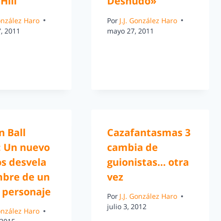
Hill
Desnudo»
González Haro
Por
J.J. González Haro
, 2011
mayo 27, 2011
n Ball
Cazafantasmas 3
: Un nuevo
cambia de
os desvela
guionistas… otra
mbre de un
vez
 personaje
Por
J.J. González Haro
julio 3, 2012
González Haro