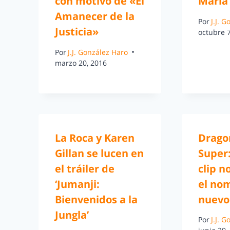
con motivo de «El
Maria 
Amanecer de la
Por
J.J. 
Justicia»
octubre 7
Por
J.J. González Haro
marzo 20, 2016
La Roca y Karen
Drago
Gillan se lucen en
Super
el tráiler de
clip n
‘Jumanji:
el no
Bienvenidos a la
nuevo
Jungla’
Por
J.J. 