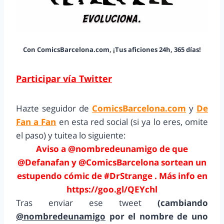
Con ComicsBarcelona.com, ¡Tus aficiones 24h, 365 días!
Participar vía Twitter
Hazte seguidor de
ComicsBarcelona.com
y
De
Fan a Fan
en esta red social (si ya lo eres, omite
el paso) y tuitea lo siguiente:
Aviso a @nombredeunamigo de que
@Defanafan y @ComicsBarcelona sortean un
estupendo cómic de #DrStrange . Más info en
https://goo.gl/QEYchl
Tras enviar ese tweet
(cambiando
@nombredeunamigo
por el nombre de uno