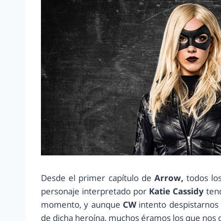
Desde el primer capítulo de
Arrow,
todos lo
personaje interpretado por
Katie Cassidy
tend
momento, y aunque
CW
intento despistarnos
de dicha heroína, muchos éramos los que nos 