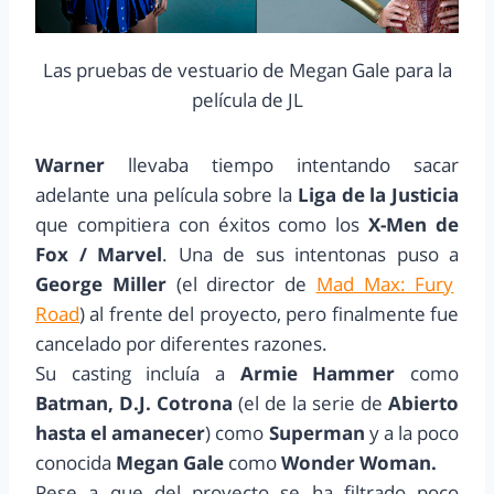
Las pruebas de vestuario de Megan Gale para la
película de JL
Warner
llevaba tiempo intentando sacar
adelante una película sobre la
Liga de la Justicia
que compitiera con éxitos como los
X-Men de
Fox / Marvel
. Una de sus intentonas puso a
George Miller
(el director de
Mad Max: Fury
Road
) al frente del proyecto, pero finalmente fue
cancelado por diferentes razones.
Su casting incluía a
Armie Hammer
como
Batman, D.J. Cotrona
(el de la serie de
Abierto
hasta el amanecer
) como
Superman
y a la poco
conocida
Megan Gale
como
Wonder Woman.
Pese a que del proyecto se ha filtrado poco