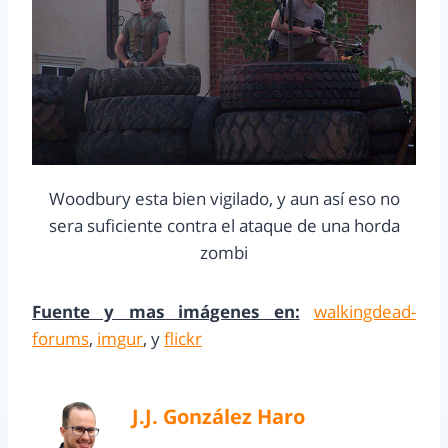
Woodbury esta bien vigilado, y aun así eso no
sera suficiente contra el ataque de una horda
zombi
Fuente y mas imágenes en:
walkingdead-
forums
,
imgur
, y
flickr
J.J. González Haro