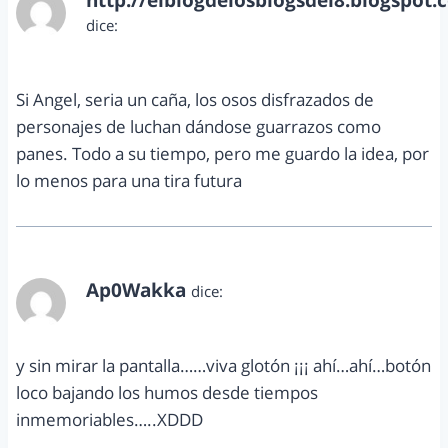
http://elblogdelosblogsdel8.blogspot.
dice:
mayo 28, 2013 a las 10:08 pm
Si Angel, seria un caña, los osos disfrazados de
personajes de luchan dándose guarrazos como
panes. Todo a su tiempo, pero me guardo la idea, por
lo menos para una tira futura
Ap0Wakka
dice:
mayo 29, 2013 a las 11:05 am
y sin mirar la pantalla……viva glotón ¡¡¡ ahí…ahí…botón
loco bajando los humos desde tiempos
inmemoriables…..XDDD