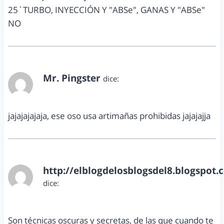
25`TURBO, INYECCIÓN Y "ABSe", GANAS Y "ABSe"
NO
Mr. Pingster
dice:
mayo 27, 2013 a las 11:08 am
jajajajajaja, ese oso usa artimañas prohibidas jajajajja
http://elblogdelosblogsdel8.blogspot.
dice:
mayo 27, 2013 a las 11:15 am
Son técnicas oscuras y secretas, de las que cuando te