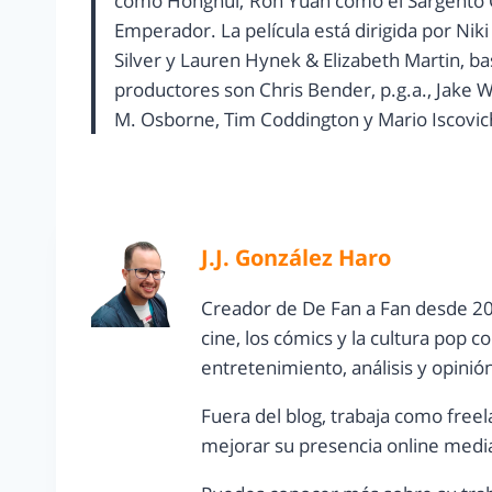
como Honghui; Ron Yuan como el Sargento Qi
Emperador. La película está dirigida por Nik
Silver y Lauren Hynek & Elizabeth Martin, b
productores son Chris Bender, p.g.a., Jake Wei
M. Osborne, Tim Coddington y Mario Iscovic
J.J. González Haro
Creador de De Fan a Fan desde 20
cine, los cómics y la cultura pop 
entretenimiento, análisis y opinió
Fuera del blog, trabaja como freel
mejorar su presencia online media