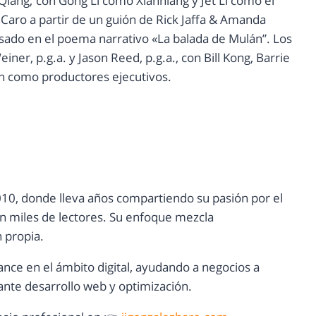
ang; con Gong Li como Xianniang y Jet Li como el
i Caro a partir de un guión de Rick Jaffa & Amanda
asado en el poema narrativo «La balada de Mulán”. Los
ner, p.g.a. y Jason Reed, p.g.a., con Bill Kong, Barrie
h como productores ejecutivos.
10, donde lleva años compartiendo su pasión por el
con miles de lectores. Su enfoque mezcla
n propia.
ance en el ámbito digital, ayudando a negocios a
nte desarrollo web y optimización.