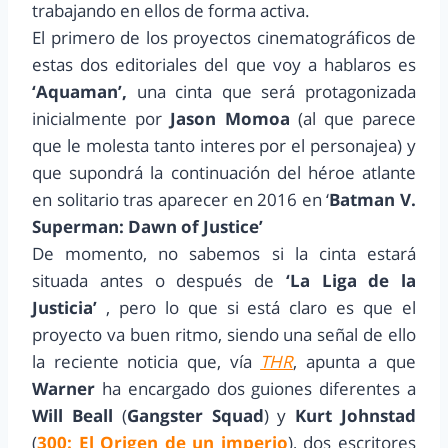
trabajando en ellos de forma activa.
El primero de los proyectos cinematográficos de
estas dos editoriales del que voy a hablaros es
‘Aquaman’,
una cinta que será protagonizada
inicialmente por
Jason Momoa
(al que parece
que le molesta tanto interes por el personajea) y
que supondrá la continuación del héroe atlante
en solitario tras aparecer en 2016 en ‘
Batman V.
Superman: Dawn of Justice’
De momento, no sabemos si la cinta estará
situada antes o después de
‘La Liga de la
Justicia’
, pero lo que si está claro es que el
proyecto va buen ritmo, siendo una señal de ello
la reciente noticia que, vía
THR
, apunta a que
Warner
ha encargado dos guiones diferentes a
Will Beall
(
Gangster Squad
) y
Kurt Johnstad
(
300: El Origen de un imperio
), dos escritores