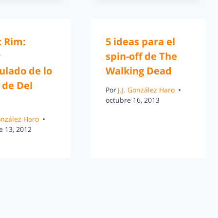
c Rim:
5 ideas para el
r
spin-off de The
ulado de lo
Walking Dead
 de Del
Por
J.J. González Haro
octubre 16, 2013
González Haro
e 13, 2012