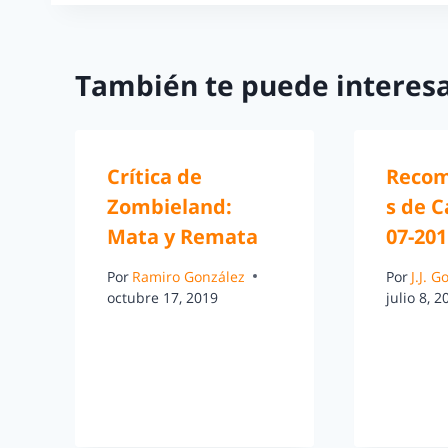
También te puede interesa
Crítica de
Recom
Zombieland:
s de C
Mata y Remata
07-201
Por
Ramiro González
Por
J.J. 
octubre 17, 2019
julio 8, 2