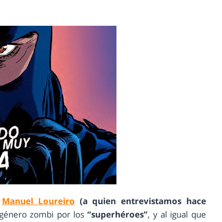
r
Manuel Loureiro
(a quien entrevistamos hace
género zombi por los
“superhéroes”
, y al igual que