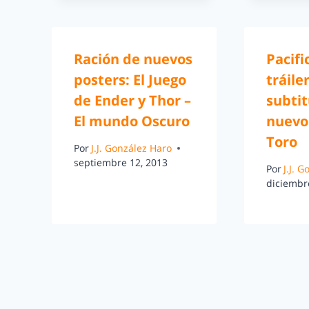
Ración de nuevos
Pacifi
posters: El Juego
tráile
de Ender y Thor –
subtit
El mundo Oscuro
nuevo
Toro
Por
J.J. González Haro
septiembre 12, 2013
Por
J.J. 
diciembr