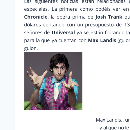
Las siguientes noticias están relacionada
especiales. La primera como podéis ver en e
Chronicle
, la opera prima de
Josh Trank
qu
dólares contando con un presupuesto de 13 m
señores de
Universal
ya se están frotando l
para la que ya cuentan con
Max Landis
(guio
guion.
Max Landis.. un
y al que no l