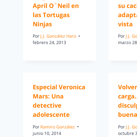
April O`Neil en
su cac
las Tortugas
adapta
Ninjas
vista
Por
J.J. González Haro
Por
J.J. 
febrero 24, 2013
marzo 28
Especial Veronica
Volve
Mars: Una
carga
detective
discul
adolescente
buena
Por
Ramiro González
Por
J.J. 
junio 10, 2014
octubre 3