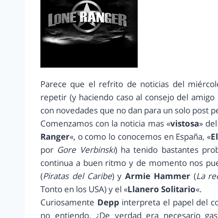
Parece que el refrito de noticias del miérco
repetir (y haciendo caso al consejo del amigo
con novedades que no dan para un solo post 
Comenzamos con la noticia mas «
vistosa
» de
Ranger
«, o como lo conocemos en España, «
E
por
Gore Verbinski
) ha tenido bastantes prob
continua a buen ritmo y de momento nos pue
(
Piratas del Caribe
) y
Armie Hammer
(
La re
Tonto en los USA) y el «
Llanero Solitario
«.
Curiosamente
Depp
interpreta el papel del 
no entiendo. ¿De verdad era necesario gas