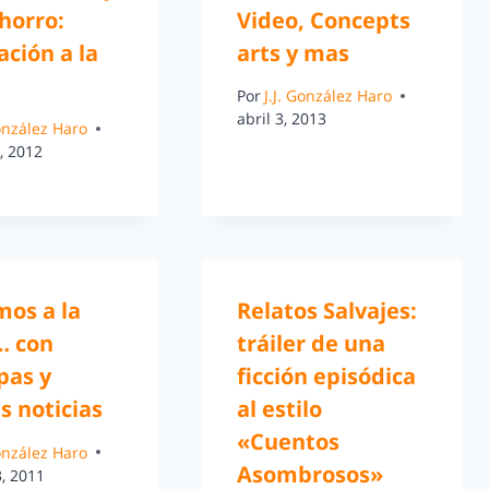
horro:
Video, Concepts
ción a la
arts y mas
Por
J.J. González Haro
abril 3, 2013
González Haro
, 2012
mos a la
Relatos Salvajes:
… con
tráiler de una
pas y
ficción episódica
s noticias
al estilo
«Cuentos
González Haro
Asombrosos»
, 2011