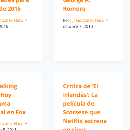
de 2016
Romero
González Haro
Por
J.J. González Haro
 2016
octubre 7, 2010
alking
Crítica de ‘El
 Hoy
Irlandés’: La
ama
película de
al en Fox
Scorsese que
Netflix estrena
González Haro
en cines
e 5, 2011