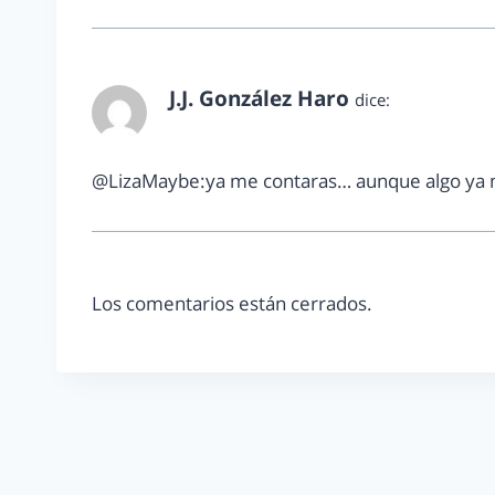
J.J. González Haro
dice:
noviembre 26, 2012 a las 4:57 pm
@LizaMaybe:ya me contaras… aunque algo ya m
Los comentarios están cerrados.