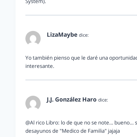
System).
LizaMaybe
dice:
noviembre 23, 2012 a las 10:03 pm
Yo también pienso que le daré una oportunidad.
interesante.
J.J. González Haro
dice:
noviembre 26, 2012 a las 4:56 pm
@Al rico Libro: lo de que no se note… bueno… so
desayunos de "Medico de Familia" jajaja