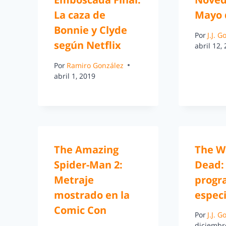
La caza de
Mayo 
Bonnie y Clyde
Por
J.J. 
según Netflix
abril 12,
Por
Ramiro González
abril 1, 2019
The Amazing
The W
Spider-Man 2:
Dead:
Metraje
progr
mostrado en la
especi
Comic Con
Por
J.J. 
diciembr