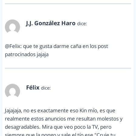
J.J. González Haro
dice:
abril 14, 2013 a las 11:55 am
@Felix: que te gusta darme caña en los post
patrocinados jajaja
Félix
dice:
abril 14, 2013 a las 4:35 pm
Jajajaja, no es exactamente eso Kin mío, es que
realmente estos anuncios me resultan molestos y
desagradables. Mira que veo poco la TV, pero
siempre que la pongo y sale el tío ese "Cruje tu