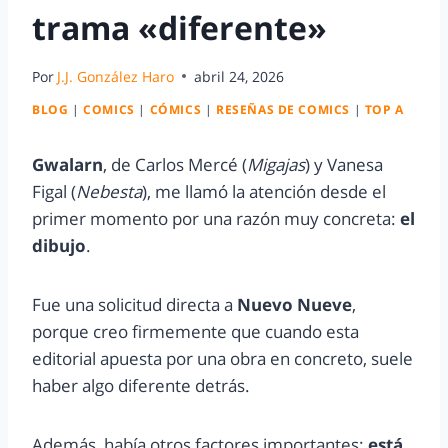
trama «diferente»
Por
J.J. González Haro
abril 24, 2026
BLOG
|
COMICS
|
CÓMICS
|
RESEÑAS DE COMICS
|
TOP A
Gwalarn
, de Carlos Mercé (
Migajas
) y Vanesa
Figal (
Nebesta
), me llamó la atención desde el
primer momento por una razón muy concreta:
el
dibujo
.
Fue una solicitud directa a
Nuevo Nueve
,
porque creo firmemente que cuando esta
editorial apuesta por una obra en concreto, suele
haber algo diferente detrás.
Además, había otros factores importantes:
está