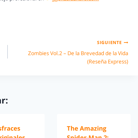
SIGUIENTE
Zombies Vol.2 – De la Brevedad de la Vida
(Reseña Express)
r:
sfraces
The Amazing
iginales,
Spider-Man 2: