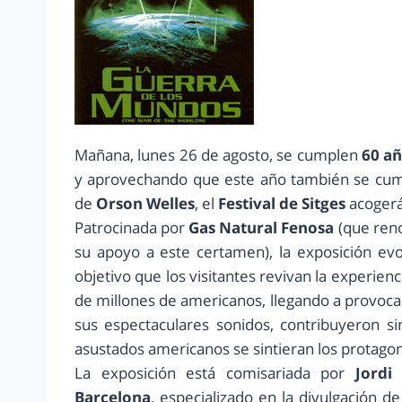
Mañana, lunes 26 de agosto, se cumplen
60 añ
y aprovechando que este año también se cumpl
de
Orson Welles
, el
Festival de Sitges
acoger
Patrocinada por
Gas Natural Fenosa
(que reno
su apoyo a este certamen), la exposición evo
objetivo que los visitantes revivan la experien
de millones de americanos, llegando a provocar 
sus espectaculares sonidos, contribuyeron si
asustados americanos se sintieran los protagoni
La exposición está comisariada por
Jordi 
Barcelona
, especializado en la divulgación d