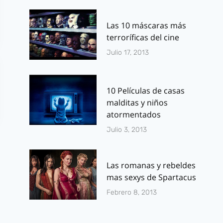
Las 10 máscaras más
terroríficas del cine
Julio 17, 2013
10 Películas de casas
malditas y niños
atormentados
Julio 3, 2013
Las romanas y rebeldes
mas sexys de Spartacus
Febrero 8, 2013
Dolmen Editorial:
Monstruos
Novedades para
University: