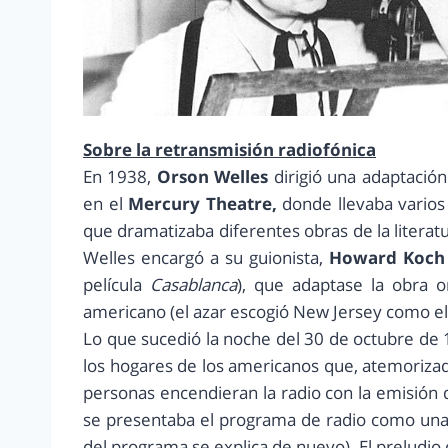
Sobre la retransmisión radiofónica
En 1938,
Orson Welles
dirigió una adaptació
en el
Mercury Theatre,
donde llevaba varios
que dramatizaba diferentes obras de la literatu
Welles encargó a su guionista,
Howard Koc
película
Casablanca
), que adaptase la obra or
americano (el azar escogió New Jersey como el l
Lo que sucedió la noche del 30 de octubre de 1
los hogares de los americanos que, atemoriza
personas encendieran la radio con la emisión
se presentaba el programa de radio como una dr
del programa se explica de nuevo). El preludio 