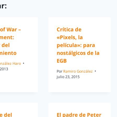
r:
of War –
Crítica de
ment:
«Pixels, la
r del
película»: para
miento
nostálgicos de la
EGB
González Haro
 2013
Por
Ramiro González
julio 23, 2015
e del
El padre de Peter