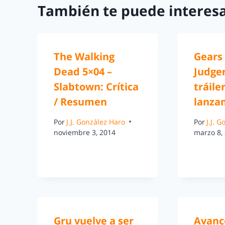
También te puede interesa
The Walking
Gears 
Dead 5×04 –
Judge
Slabtown: Crítica
tráile
/ Resumen
lanza
Por
J.J. González Haro
Por
J.J. 
noviembre 3, 2014
marzo 8,
Gru vuelve a ser
Avanc