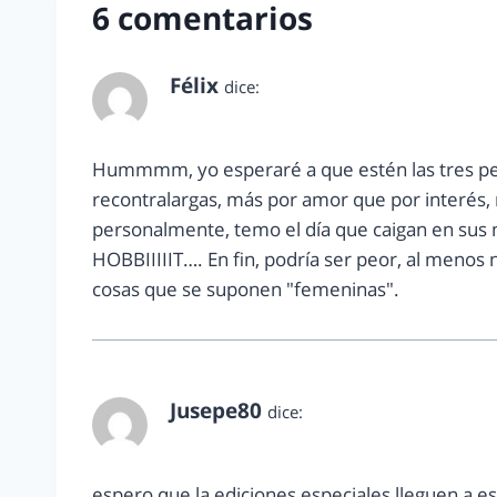
6 comentarios
Félix
dice:
agosto 3, 2013 a las 8:20 pm
Hummmm, yo esperaré a que estén las tres pel
recontralargas, más por amor que por interés, m
personalmente, temo el día que caigan en s
HOBBIIIIIT…. En fin, podría ser peor, al menos 
cosas que se suponen "femeninas".
Jusepe80
dice:
agosto 3, 2013 a las 8:57 pm
espero que la ediciones especiales lleguen a e