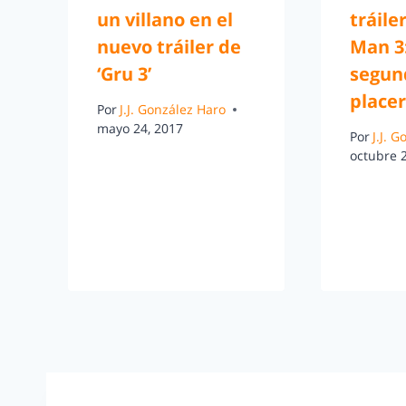
un villano en el
tráile
nuevo tráiler de
Man 3:
‘Gru 3’
segun
placer
Por
J.J. González Haro
mayo 24, 2017
Por
J.J. 
octubre 