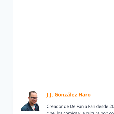
J.J. González Haro
Creador de De Fan a Fan desde 20
cine, los cómics y la cultura pop 