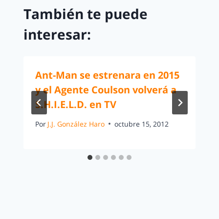
También te puede
interesar:
Ant-Man se estrenara en 2015
y el Agente Coulson volverá a
S.H.I.E.L.D. en TV
Por
J.J. González Haro
octubre 15, 2012