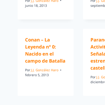
Por
J.J. González Haro
Por
J.J. 
junio 18, 2013
septiemb
Conan – La
Paran
Leyenda nº 0:
Activi
Nacido en el
Señal
campo de Batalla
estre
castel
Por
J.J. González Haro
febrero 5, 2013
Por
J.J. 
diciembr