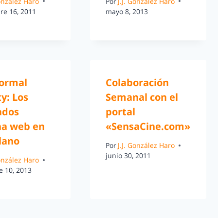
González Haro
Por
J.J. González Haro
re 16, 2011
mayo 8, 2013
ormal
Colaboración
ty: Los
Semanal con el
ados
portal
na web en
«SensaCine.com»
lano
Por
J.J. González Haro
junio 30, 2011
González Haro
e 10, 2013