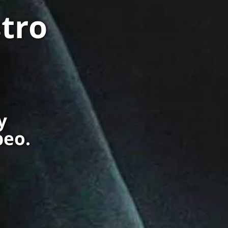
tro
y
beo.