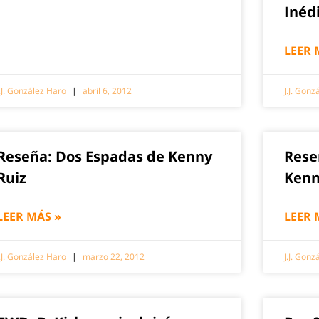
Inéd
LEER 
J.J. González Haro
abril 6, 2012
J.J. Gon
Reseña: Dos Espadas de Kenny
Rese
Ruiz
Kenn
LEER MÁS »
LEER 
J.J. González Haro
marzo 22, 2012
J.J. Gon