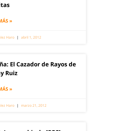
itas
MÁS »
zález Haro
abril 1, 2012
ña: El Cazador de Rayos de
y Ruiz
MÁS »
zález Haro
marzo 21, 2012