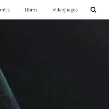
mics
Libros
Videojuegos