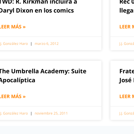
TWD: R. Kirkman incluirá a
Rec 
Daryl Dixon en los comics
llega
LEER MÁS »
LEER 
J.J. González Haro
marzo 6, 2012
J.J. Gon
The Umbrella Academy: Suite
Frate
Apocalíptica
José
LEER MÁS »
LEER 
J.J. González Haro
noviembre 25, 2011
J.J. Gon