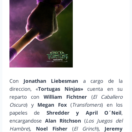
Con
Jonathan Liebesman
a cargo de la
direccion, «
Tortugas Ninjas»
cuenta en su
reparto con
William Fichtner
(
El Caballero
Oscuro
) y
Megan Fox
(
Transfomers
) en los
papeles de
Shredder y April O´Neil
,
encargandose
Alan Ritchson
(
Los Juegos del
Hambre
),
Noel Fisher
(
El Grinch
),
Jeremy