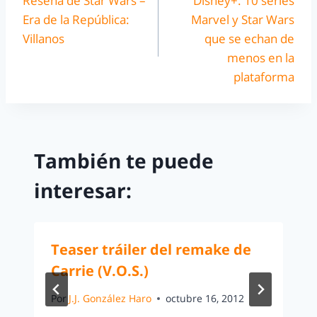
Reseña de Star Wars –
Disney+: 10 series
Era de la República:
Marvel y Star Wars
Villanos
que se echan de
menos en la
plataforma
También te puede
interesar:
Teaser tráiler del remake de
Carrie (V.O.S.)
Por
J.J. González Haro
octubre 16, 2012