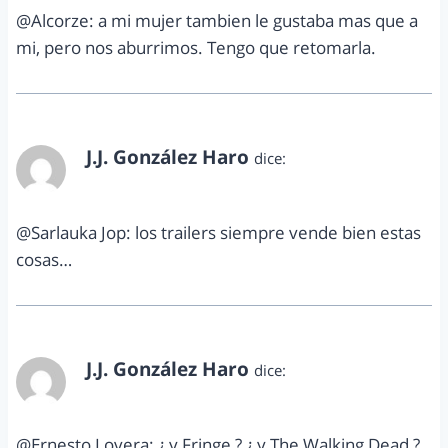
@Alcorze: a mi mujer tambien le gustaba mas que a
mi, pero nos aburrimos. Tengo que retomarla.
J.J. González Haro
dice:
septiembre 13, 2012 a las 7:28 pm
@Sarlauka Jop: los trailers siempre vende bien estas
cosas…
J.J. González Haro
dice:
septiembre 13, 2012 a las 7:29 pm
@Ernesto Lovera: ¿ y Fringe ? ¿ y The Walking Dead ?