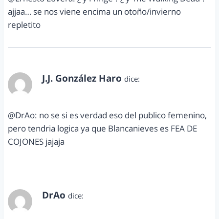
ajjaa… se nos viene encima un otoño/invierno
repletito
J.J. González Haro
dice:
septiembre 13, 2012 a las 7:30 pm
@DrAo: no se si es verdad eso del publico femenino,
pero tendria logica ya que Blancanieves es FEA DE
COJONES jajaja
DrAo
dice:
septiembre 13, 2012 a las 8:49 pm