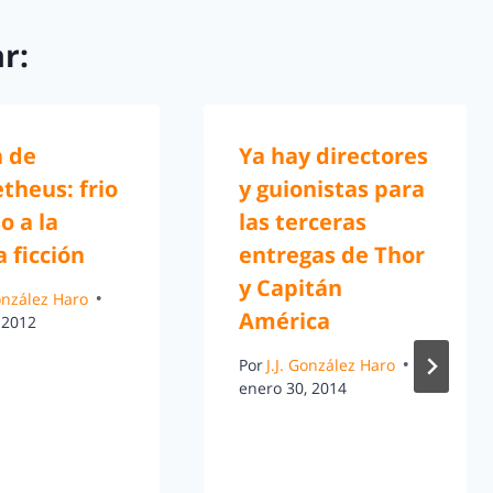
r:
a de
Ya hay directores
theus: frio
y guionistas para
o a la
las terceras
a ficción
entregas de Thor
y Capitán
González Haro
América
 2012
Por
J.J. González Haro
enero 30, 2014