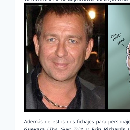
Además de estos dos fichajes para personajes
Guevara
(
The Guilt Trip
) y
Erin Richards
(