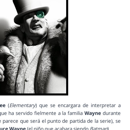
wee
(
Elementary
) que se encargara de interpretar a
que ha servido fielmente a la familia
Wayne
durante
 parece que será el punto de partida de la serie), se
uce Wayne
(el niño que acabara siendo
Batman
).