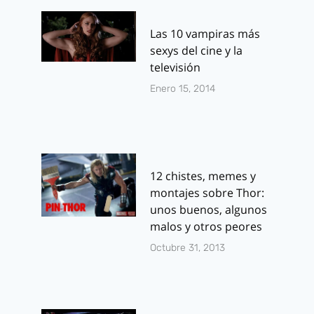
Las 10 vampiras más
sexys del cine y la
televisión
Enero 15, 2014
Dolmen Edit
Novedades
Diciembre 2
Por
J.J. González 
12 chistes, memes y
noviembre 16, 20
montajes sobre Thor:
Life in a year: Un
unos buenos, algunos
malos y otros peores
estreno directo a
Octubre 31, 2013
VOD con Jaden
Smith y Cara
Delevingne como