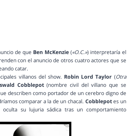
anuncio de que
Ben McKenzie
(
«O.C.»
) interpretaría el
renden con el anuncio de otros cuatro actores que se
eando catar.
ipales villanos del show.
Robin Lord Taylor
(
Otra
swald Cobblepot
(nombre civil del villano que se
l que describen como portador de un cerebro digno de
ríamos comparar a la de un chacal.
Cobblepot
es un
 oculta su lujuria sádica tras un comportamiento