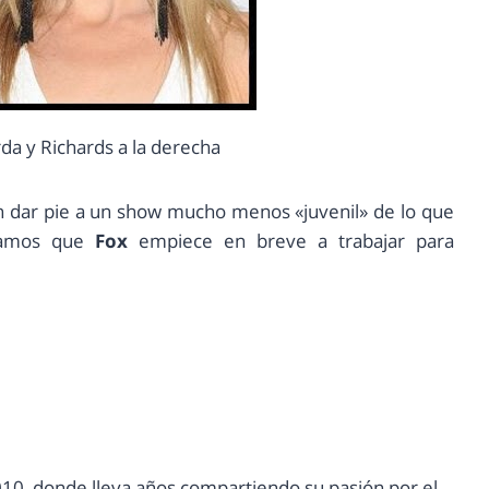
rda y Richards a la derecha
en dar pie a un show mucho menos «juvenil» de lo que
ramos que
Fox
empiece en breve a trabajar para
10, donde lleva años compartiendo su pasión por el