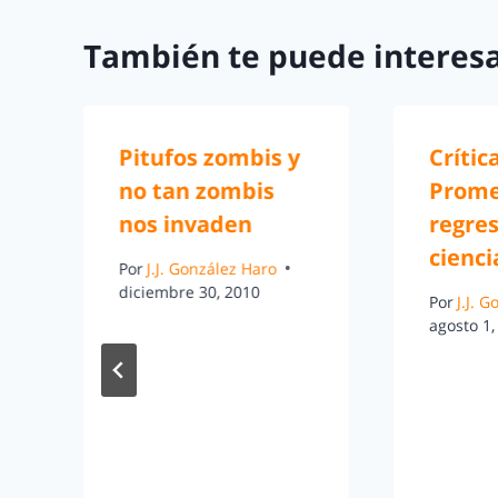
También te puede interesa
Pitufos zombis y
Crític
no tan zombis
Prome
nos invaden
regres
cienci
Por
J.J. González Haro
diciembre 30, 2010
Por
J.J. 
agosto 1,