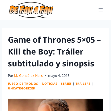
Game of Thrones 5×05 –
Kill the Boy: Tráiler
subtitulado y sinopsis
Por
J.J. González Haro
mayo 4, 2015
JUEGO DE TRONOS
|
NOTICIAS
|
SERIES
|
TRAILERS
|
UNCATEGORIZED