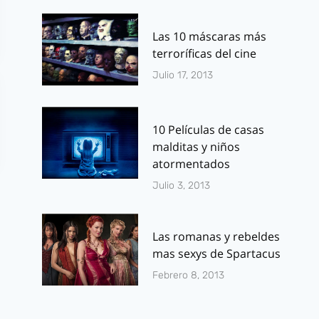
Las 10 máscaras más
terroríficas del cine
Julio 17, 2013
10 Películas de casas
malditas y niños
atormentados
Julio 3, 2013
Las romanas y rebeldes
mas sexys de Spartacus
Febrero 8, 2013
Especial cine
Ganadores d
para Halloween:
entradas pa