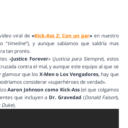
video viral de
«
Kick-Ass 2: Con un par
«
en nuestro
so “
timeline
”), y aunque sabíamos que saldría mas
ra tan pronto.
tes «
Justice Forever
» (
Justicia para Siempre
), estos
a cruzada contra el mal, y aunque este equipo al que se
y glamour que los
X-Men o Los Vengadores,
hay que
podríamos considerar «superhéroes de verdad».
nizo
Aaron Johnson como Kick-Ass
(el que colgamos
ientes que incluyen a
Dr. Gravedad
(
Donald Faison
),
k Duke
).