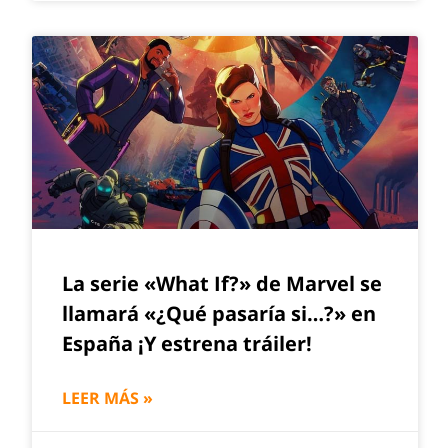
La serie «What If?» de Marvel se
llamará «¿Qué pasaría si…?» en
España ¡Y estrena tráiler!
LEER MÁS »