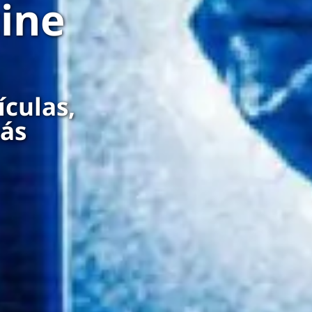
cine
ículas,
más