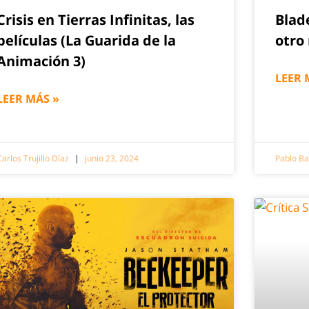
Crisis en Tierras Infinitas, las
Blad
películas (La Guarida de la
otro
Animación 3)
LEER 
LEER MÁS »
Carlos Trujillo Díaz
junio 23, 2024
Pablo Ba