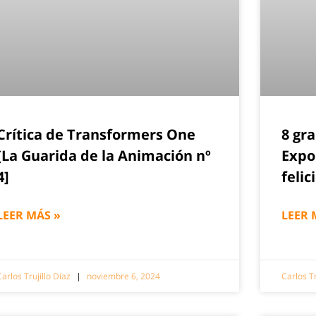
Crítica de Transformers One
8 gr
[La Guarida de la Animación nº
Expo
4]
felic
LEER MÁS »
LEER 
Carlos Trujillo Díaz
noviembre 6, 2024
Carlos Tr