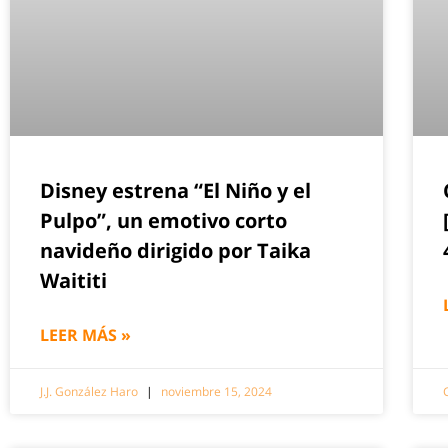
Disney estrena “El Niño y el
Pulpo”, un emotivo corto
navideño dirigido por Taika
Waititi
LEER MÁS »
J.J. González Haro
noviembre 15, 2024