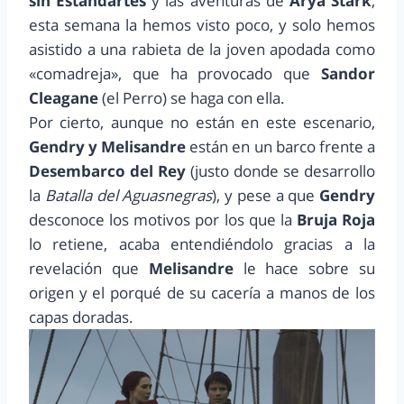
sin Estandartes
y las aventuras de
Arya Stark
,
esta semana la hemos visto poco, y solo hemos
asistido a una rabieta de la joven apodada como
«comadreja», que ha provocado que
Sandor
Cleagane
(el Perro) se haga con ella.
Por cierto, aunque no están en este escenario,
Gendry y Melisandre
están en un barco frente a
Desembarco del Rey
(justo donde se desarrollo
la
Batalla del Aguasnegras
), y pese a que
Gendry
desconoce los motivos por los que la
Bruja Roja
lo retiene, acaba entendiéndolo gracias a la
revelación que
Melisandre
le hace sobre su
origen y el porqué de su cacería a manos de los
capas doradas.