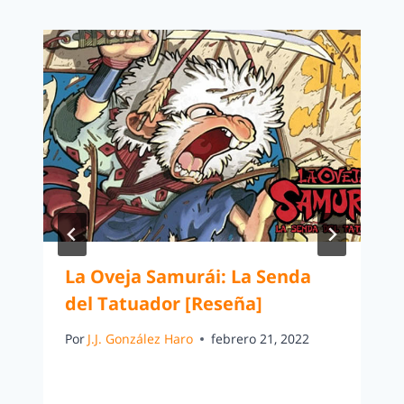
La Oveja Samurái: La Senda
del Tatuador [Reseña]
Por
J.J. González Haro
febrero 21, 2022