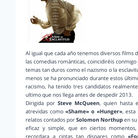
Al igual que cada año tenemos diversos films d
las comedias románticas, coincidiréis conmigo
temas tan duros como el nazismo o la esclavit
menos se ha pronunciado durante estos último
racismo, ha tenido tres candidatos realment
ultimo que nos llega antes de despedir 2013.
Dirigida por
Steve McQueen
, quien hasta 
atrevidas como
«Shame» o «Hunger»
, esta
relatos contados por
Solomon Northup
en su 
eficaz y simple, que en ciertos momentos, 
recordara a cintas tan dispares como
«Fo