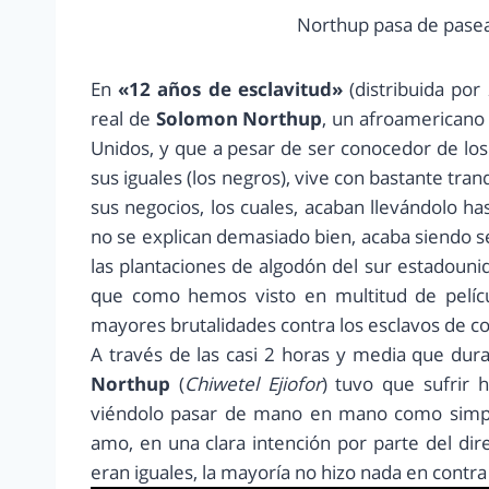
Northup pasa de pasear
En
«12 años de esclavitud»
(distribuida por
real de
Solomon Northup
, un afroamericano 
Unidos, y que a pesar de ser conocedor de lo
sus iguales (los negros), vive con bastante tran
sus negocios, los cuales, acaban llevándolo ha
no se explican demasiado bien, acaba siendo 
las plantaciones de algodón del sur estadoun
que como hemos visto en multitud de película
mayores brutalidades contra los esclavos de co
A través de las casi 2 horas y media que dur
Northup
(
Chiwetel Ejiofor
)
tuvo que sufrir 
viéndolo pasar de mano en mano como simpl
amo, en una clara intención por parte del dire
eran iguales, la mayoría no hizo nada en contra