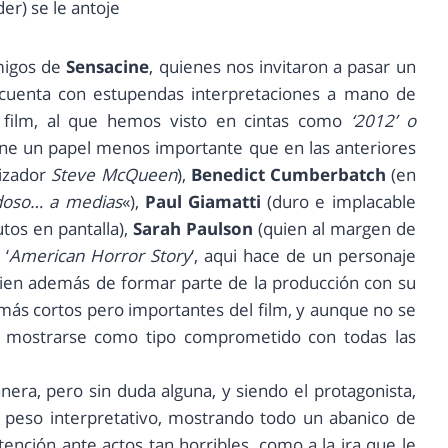
er) se le antoje
amigos de
Sensacine
, quienes nos invitaron a pasar un
cuenta con estupendas interpretaciones a mano de
 film, al que hemos visto en cintas como
‘2012’ o
ene un papel menos importante que en las anteriores
lizador
Steve McQueen
),
Benedict Cumberbatch
(en
oso… a medias
«),
Paul Giamatti
(duro e implacable
tos en pantalla),
Sarah Paulson
(quien al margen de
 ‘
American Horror Story
‘, aqui hace de un personaje
uien además de formar parte de la producción con su
 más cortos pero importantes del film, y aunque no se
de mostrarse como tipo comprometido con todas las
era, pero sin duda alguna, y siendo el protagonista,
r peso interpretativo, mostrando todo un abanico de
ención ante actos tan horribles, como a la ira que le