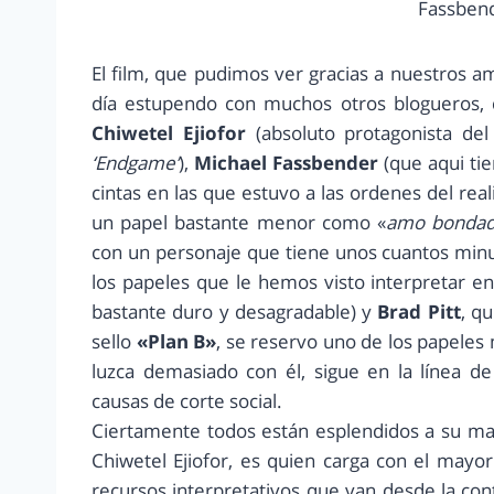
Fassbend
El film, que pudimos ver gracias a nuestros 
día estupendo con muchos otros blogueros, 
Chiwetel Ejiofor
(absoluto protagonista del
‘Endgame’
),
Michael Fassbender
(que aqui ti
cintas en las que estuvo a las ordenes del rea
un papel bastante menor como «
amo bondad
con un personaje que tiene unos cuantos minu
los papeles que le hemos visto interpretar en
bastante duro y desagradable) y
Brad Pitt
, q
sello
«Plan B»
, se reservo uno de los papeles
luzca demasiado con él, sigue en la línea 
causas de corte social.
Ciertamente todos están esplendidos a su man
Chiwetel Ejiofor, es quien carga con el mayo
recursos interpretativos que van desde la cont