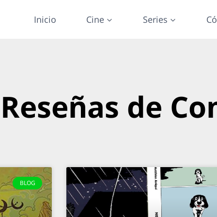
Inicio
Cine
Series
Có
 Reseñas de Co
BLOG