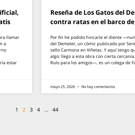
ficial,
Reseña de Los Gatos del De
atis
contra ratas en el barco d
ra llamar
Por fin he podido hincarle el diente —nu
n a
del Demeter, un cómic publicado por Sere
rno
sello Carmona en Viñetas. Y aquí tengo 
algo: llego a esta obra con cierta cercaní
ría estar
Rulo para los amigos—, es un colega de F
mayo 25, 2026
No hay comentarios
1
2
3
4
…
44