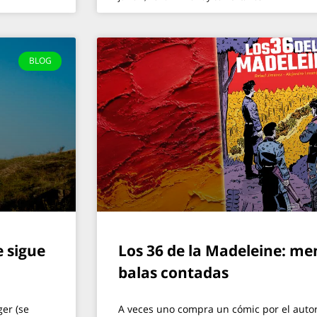
BLOG
e sigue
Los 36 de la Madeleine: me
balas contadas
er (se
A veces uno compra un cómic por el autor,