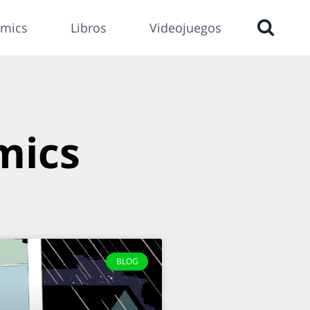
mics
Libros
Videojuegos
mics
BLOG