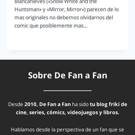
Blancanieves («Snow White and the
Huntsman» y «Mirror, Mirror«) parecen de lo
mas originales no debemos olvidarnos del
comic que posiblemente mas…
LEER MÁS
Sobre De Fan a Fan
Desde
2010, De Fan a Fan
ha sido
tu blog friki de
cine, series, cómics, videojuegos y libros.
Hablamos desde la perspectiva de un fan que se