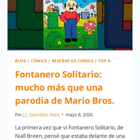
BLOG
|
CÓMICS
|
RESEÑAS DE COMICS
|
TOP A
Fontanero Solitario:
mucho más que una
parodia de Mario Bros.
Por
J.J. González Haro
mayo 8, 2026
La primera vez que vi Fontanero Solitario, de
Niall Breen, pensé que estaba delante de una