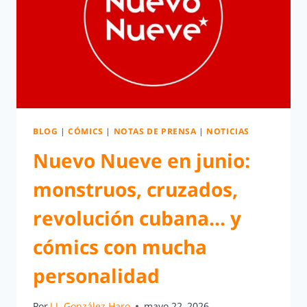
BLOG
|
CÓMICS
|
NOTAS DE PRENSA
|
NOTICIAS
Nuevo Nueve en junio:
monstruos, cruzados,
revolución cubana… y
cómics con mucha
personalidad
Por
J.J. González Haro
mayo 22, 2026