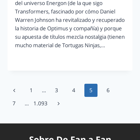
del universo Energon (de la que sigo
Transformers, fascinado por cómo Daniel
Warren Johnson ha revitalizado y recuperado
la historia de Optimus y compañía) y porque
su apuesta de títulos mezcla nostalgia (tienen
mucho material de Tortugas Ninjas,…
LEER MÁS
1
…
3
4
5
6
7
…
1.093
Sobre De Fan a Fan