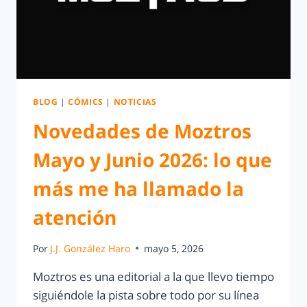
BLOG
|
CÓMICS
|
NOTICIAS
Novedades de Moztros
Mayo y Junio 2026: lo que
más me ha llamado la
atención
Por
J.J. González Haro
mayo 5, 2026
Moztros es una editorial a la que llevo tiempo
siguiéndole la pista sobre todo por su línea