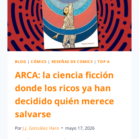
BLOG
|
CÓMICS
|
RESEÑAS DE COMICS
|
TOP A
ARCA: la ciencia ficción
donde los ricos ya han
decidido quién merece
salvarse
Por
J.J. González Haro
mayo 17, 2026