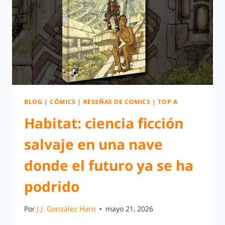
BLOG
|
CÓMICS
|
RESEÑAS DE COMICS
|
TOP A
Habitat: ciencia ficción
salvaje en una nave
donde el futuro ya se ha
podrido
Por
J.J. González Haro
mayo 21, 2026