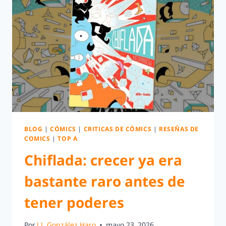
BLOG
|
CÓMICS
|
CRITICAS DE CÓMICS
|
RESEÑAS DE
COMICS
|
TOP A
Chiflada: crecer ya era
bastante raro antes de
tener poderes
Por
J.J. González Haro
mayo 23, 2026